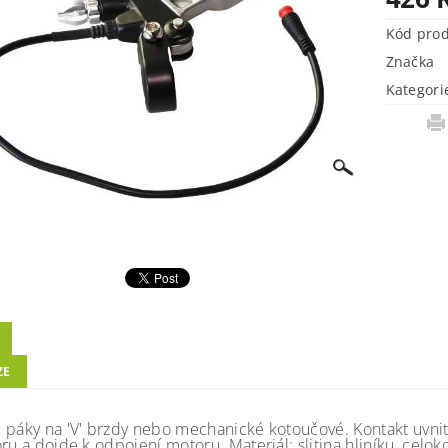
Kód pro
Značka
Kategori
ZE
 páky na 'V' brzdy nebo mechanické kotoučové. Kontakt uvnitř
ru a dojde k odpojení motoru. Materiál: slitina hliníku, celo