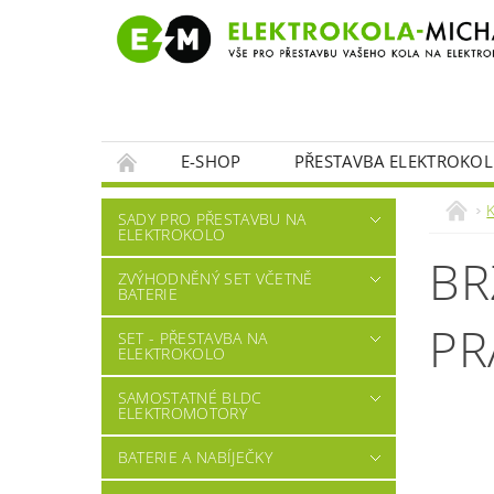
E-SHOP
PŘESTAVBA ELEKTROKOL
SADY PRO PŘESTAVBU NA
ELEKTROKOLO
BR
ZVÝHODNĚNÝ SET VČETNĚ
BATERIE
PR
SET - PŘESTAVBA NA
ELEKTROKOLO
SAMOSTATNÉ BLDC
ELEKTROMOTORY
BATERIE A NABÍJEČKY