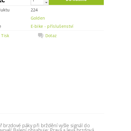
duktu
224
Golden
e
E-bike - příslušenství
Tisk
Dotaz
 brzdové páky při brždění vyšle signál do
kovové! Balení obsahuje: Pravá a levá brzdová