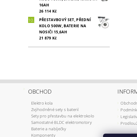
16AH
26 114 Kč
PŘESTAVBOVÝ SET, PŘEDNÍ
KOLO 500W, BATERIE NA
NOSIČI 15,6AH
21 879 Kč
OBCHOD
INFOR
Elektro kola
Obchodn
Zvýhodněné sety s baterií
Podmínk
Sety pro přestavbu na elektrokolo
Legislati
Samostatné BLDC elektromotory
Prodlou
Baterie a nabíječky
Komponenty