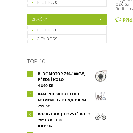
BLUETOUCH
páčka.
Buďte prv
ZNAČKY
Při
BLUETOUCH
CITY BOSS
TOP 10
BLDC MOTOR 750-1000W,
PŘEDNÍ KOLO
4 890 Kč
RAMENO KROUTÍCÍHO
MOMENTU - TORQUE ARM
299 Kč
ROCKRIDER | HORSKÉ KOLO
29" EXPL 100
8 819 Kč