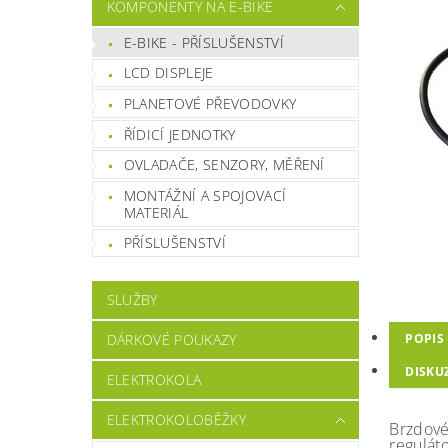
KOMPONENTY NA E-BIKE
E-BIKE - PŘÍSLUŠENSTVÍ
LCD DISPLEJE
PLANETOVÉ PŘEVODOVKY
ŘÍDICÍ JEDNOTKY
OVLADAČE, SENZORY, MĚŘENÍ
MONTÁŽNÍ A SPOJOVACÍ
MATERIÁL
PŘÍSLUŠENSTVÍ
SLUŽBY
POPIS
DÁRKOVÉ POUKAZY
DISKU
ELEKTROKOLA
ELEKTROKOLOBĚŽKY
Brzdové
reguláto