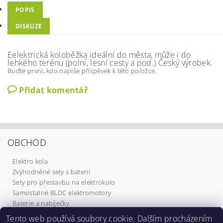
POPIS
DISKUZE
Eelektrická koloběžka ideální do města, může i do
lehkého terénu (polní, lesní cesty a pod.) Český výrobek.
Buďte první, kdo napíše příspěvek k této položce.
Přidat komentář
OBCHOD
Elektro kola
Zvýhodněné sety s baterií
Sety pro přestavbu na elektrokolo
Samostatné BLDC elektromotory
Baterie a nabíječky
Komponenty
Tento web používá soubory cookie. Dalším procházením