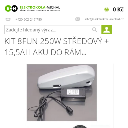
0 Kč
info@elektrokola-michal.cz
+420 602 247 780
KIT 8FUN 250W STŘEDOVÝ +
15,5AH AKU DO RÁMU