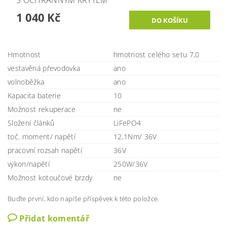
S OCHRANNÝM KRYTEM
1 040 Kč
Hmotnost
hmotnost celého setu 7,0
vestavěná převodovka
ano
volnoběžka
ano
Kapacita baterie
10
Možnost rekuperace
ne
Složení článků
LiFePO4
toč. moment/ napětí
12,1Nm/ 36V
pracovní rozsah napětí
36V
výkon/napětí
250W/36V
Možnost kotoučové brzdy
ne
Buďte první, kdo napíše příspěvek k této položce.
Přidat komentář