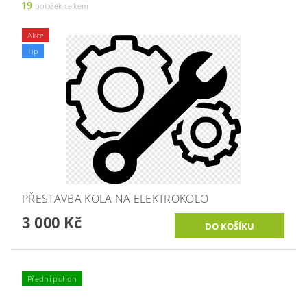
19
položek celkem
Akce
Tip
PŘESTAVBA KOLA NA ELEKTROKOLO
3 000 Kč
Přední pohon