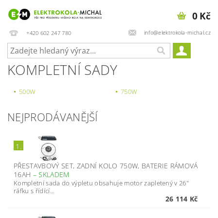
0 Kč
info@elektrokola-michal.cz
+420 602 247 780
KOMPLETNÍ SADY
500W
750W
NEJPRODÁVANĚJŠÍ
1.
PŘESTAVBOVÝ SET, ZADNÍ KOLO 750W, BATERIE RÁMOVÁ
16AH
–
SKLADEM
Kompletní sada do výpletu obsahuje motor zapletený v 26"
ráfku s řídící...
26 114 Kč