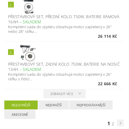
2.
PŘESTAVBOVÝ SET, PŘEDNÍ KOLO 750W, BATERIE RÁMOVÁ
16AH
–
SKLADEM
Kompletní sada do výpletu obsahuje motor zapletený v 26"
nebo 28" ráfku...
26 114 Kč
3.
PŘESTAVBOVÝ SET, ZADNÍ KOLO 750W, BATERIE NA NOSIČ
13AH
–
SKLADEM
Kompletní sada do výpletu obsahuje motor zapletený v 26"
ráfku s řídící...
22 666 Kč
ZOBRAZIT VÍCE
NEJLEVNĚJŠÍ
NEJDRAŽŠÍ
NEJPRODÁVANĚJŠÍ
ABECEDNĚ
1
2