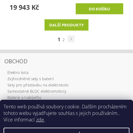
19 943 Kč
DALŠÍ PRODUKTY
1
2
OBCHOD
Elektro kola
Zvýhodněné sety s baterií
Sety pro přestavbu na elektrokolo
Samostatné BLDC elektromotory
Baterie a nabíječky
Komponenty
Tento web používá soubory cookie. Dalším procházením
Elektrokoloběžky
tohoto webu vyjadřujete souhlas s jejich používáním..
Služby
Více informací
zde
.
Dárkové poukazy