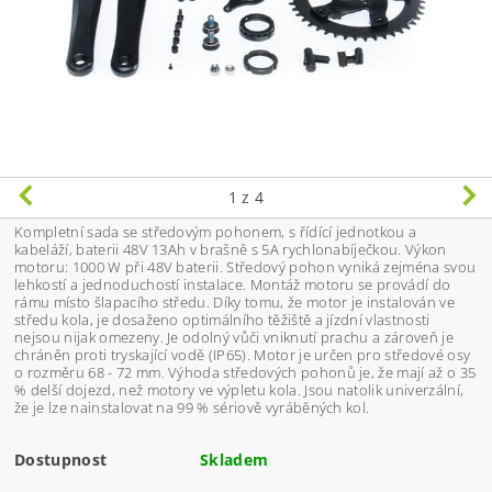
1
z 4
Kompletní sada se středovým pohonem, s řídící jednotkou a
kabeláží, baterii 48V 13Ah v brašně s 5A rychlonabíječkou. Výkon
motoru: 1000 W při 48V baterii. Středový pohon vyniká zejména svou
lehkostí a jednoduchostí instalace. Montáž motoru se provádí do
rámu místo šlapacího středu. Díky tomu, že motor je instalován ve
středu kola, je dosaženo optimálního těžiště a jízdní vlastnosti
nejsou nijak omezeny. Je odolný vůči vniknutí prachu a zároveň je
chráněn proti tryskající vodě (IP65). Motor je určen pro středové osy
o rozměru 68 - 72 mm. Výhoda středových pohonů je, že mají až o 35
% delší dojezd, než motory ve výpletu kola. Jsou natolik univerzální,
že je lze nainstalovat na 99 % sériově vyráběných kol.
Dostupnost
Skladem