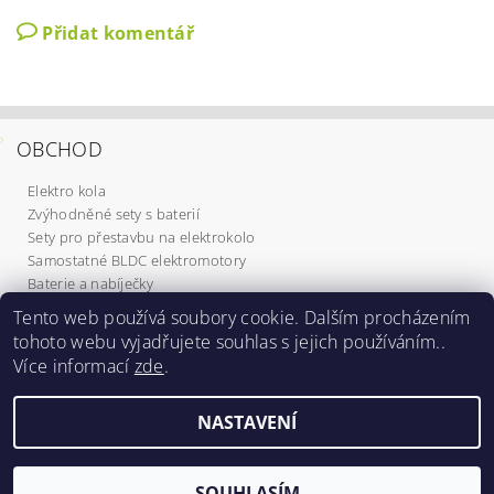
Přidat komentář
OBCHOD
Elektro kola
Zvýhodněné sety s baterií
Sety pro přestavbu na elektrokolo
Samostatné BLDC elektromotory
Baterie a nabíječky
Komponenty
Tento web používá soubory cookie. Dalším procházením
Elektrokoloběžky
tohoto webu vyjadřujete souhlas s jejich používáním..
Služby
Více informací
zde
.
Dárkové poukazy
NASTAVENÍ
2026 ©
Elektrokola Michal
, všechna práva vyhrazena
Vytvořil Shoptet
SOUHLASÍM