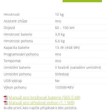
Hmotnost
10 kg
Asistent chůze
Ano
Dojezd
60 - 100 km
Hmotnost baterie
3,9 kg
Hmotnost pohonu
6,6 kg
Kapacita baterie
13 Ah (468 Wh)
Programování pohonu
Ano
Tempomat
Ano
Umístění baterie
V brašně (variabilní umístění)
Umístění pohonu
Středový
USB výstup
Ne
Výkon pohonu
1000W/48V
Manuál pro brašnové baterie (565.5 kB)
Manuál pro středový pohon (1.1 MB)
Buďte první, kdo napíše příspěvek k této položce.