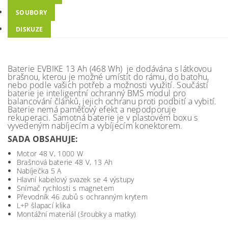
SOUBORY
DISKUZE
Baterie EVBIKE 13 Ah (468 Wh)
je dodávána s látkovou
brašnou, kterou je možné umístit do rámu, do batohu,
nebo podle vašich potřeb a možnosti využití. Součástí
baterie je inteligentní ochranný BMS modul pro
balancování článků, jejich ochranu proti podbití a vybití.
Baterie nemá paměťový efekt a nepodporuje
rekuperaci. Samotná baterie je v plastovém boxu s
vyvedeným nabíjecím a vybíjecím konektorem.
SADA OBSAHUJE:
Motor 48 V, 1000 W
Brašnová baterie 48 V, 13 Ah
Nabíječka 5 A
Hlavní kabelový svazek se 4 výstupy
Snímač rychlosti s magnetem
Převodník 46 zubů s ochranným krytem
L+P šlapací klika
Montážní materiál (šroubky a matky)