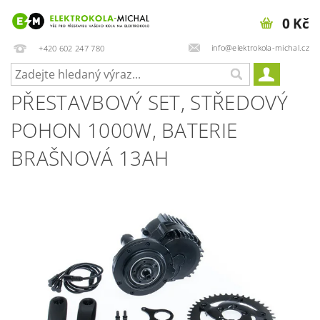
0 Kč
info@elektrokola-michal.cz
+420 602 247 780
PŘESTAVBOVÝ SET, STŘEDOVÝ
POHON 1000W, BATERIE
BRAŠNOVÁ 13AH