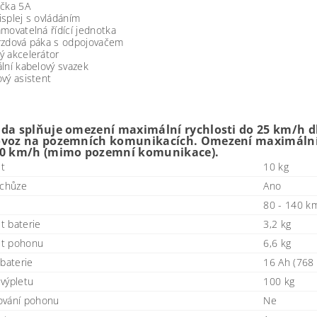
ečka 5A
splej s ovládáním
movatelná řídící jednotka
rzdová páka s odpojovačem
ý akcelerátor
lní kabelový svazek
vý asistent
ada splňuje omezení maximální rychlosti do 25 km/h dl
ovoz na pozemních komunikacích. Omezení maximální r
60 km/h (mimo pozemní komunikace).
t
10 kg
 chůze
Ano
80 - 140 k
 baterie
3,2 kg
t pohonu
6,6 kg
 baterie
16 Ah (768
výpletu
100 kg
ování pohonu
Ne