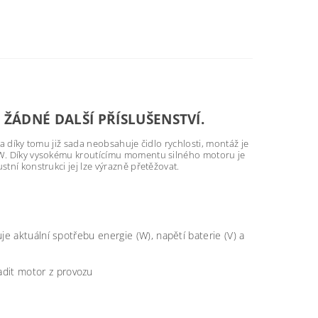
ŽÁDNÉ DALŠÍ PŘÍSLUŠENSTVÍ.
 a díky tomu již sada neobsahuje čidlo rychlosti, montáž je
0 W. Díky vysokému kroutícímu momentu silného motoru je
tní konstrukci jej lze výrazně přetěžovat.
je aktuální spotřebu energie (W), napětí baterie (V) a
dit motor z provozu