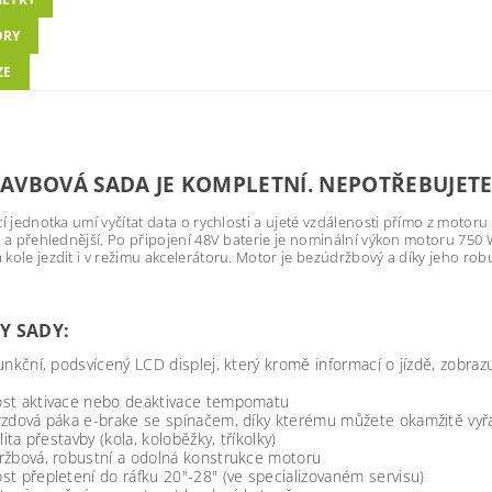
ORY
ZE
AVBOVÁ SADA JE KOMPLETNÍ. NEPOTŘEBUJETE 
cí jednotka umí vyčítat data o rychlosti a ujeté vzdálenosti přímo z motoru
í a přehlednější. Po připojení 48V baterie je nominální výkon motoru 75
kole jezdit i v režimu akcelerátoru. Motor je bezúdržbový a díky jeho robus
Y SADY:
unkční, podsvícený LCD displej, který kromě informací o jízdě, zobrazu
st aktivace nebo deaktivace tempomatu
rzdová páka e-brake se spínačem, díky kterému můžete okamžitě vyřa
ilita přestavby (kola, koloběžky, tříkolky)
ržbová, robustní a odolná konstrukce motoru
t přepletení do ráfku 20"-28" (ve specializovaném servisu)