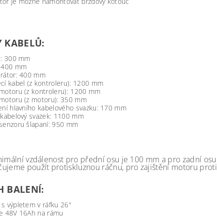
tor je možné namontovat brzdový kotouč
 KABELŮ:
ej: 300 mm
: 400 mm
erátor: 400 mm
cí kabel (z kontroleru): 1200 mm
 motoru (z kontroleru): 1200 mm
 motoru (z motoru): 350 mm
jení hlavního kabelového svazku: 170 mm
í kabelový svazek: 1100 mm
 senzoru šlapaní: 950 mm
imální vzdálenost pro přední osu je 100 mm a pro zadní osu 
ujeme použít protiskluznou ráčnu, pro zajištění motoru proti 
 BALENÍ:
s výpletem v ráfku 26"
ie 48V 16Ah na rámu