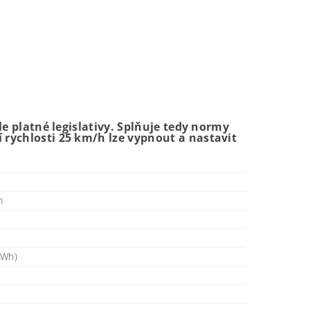
e platné legislativy. Splňuje tedy normy
ychlosti 25 km/h lze vypnout a nastavit
m
 Wh)