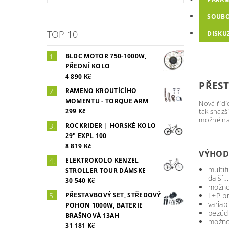
SOUB
TOP 10
DISKU
BLDC MOTOR 750-1000W,
PŘEDNÍ KOLO
4 890 Kč
PŘEST
RAMENO KROUTÍCÍHO
MOMENTU - TORQUE ARM
Nová řídí
299 Kč
tak snazš
možné na 
ROCKRIDER | HORSKÉ KOLO
29" EXPL 100
8 819 Kč
VÝHOD
ELEKTROKOLO KENZEL
multif
STROLLER TOUR DÁMSKE
další…
30 540 Kč
možno
PŘESTAVBOVÝ SET, STŘEDOVÝ
L+P b
variab
POHON 1000W, BATERIE
bezúd
BRAŠNOVÁ 13AH
možnos
31 181 Kč