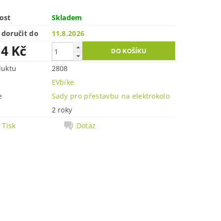
ost
Skladem
doručit do
11.8.2026
14 Kč
duktu
2808
EVbike
e
Sady pro přestavbu na elektrokolo
2 roky
Tisk
Dotaz