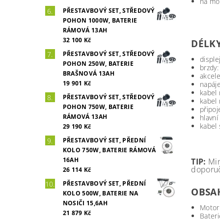
na mo
PŘESTAVBOVÝ SET, STŘEDOVÝ
POHON 1000W, BATERIE
RÁMOVÁ 13AH
32 100 Kč
DÉLKY
PŘESTAVBOVÝ SET, STŘEDOVÝ
displ
POHON 250W, BATERIE
brzdy
BRAŠNOVÁ 13AH
akcel
19 901 Kč
napáje
kabel
PŘESTAVBOVÝ SET, STŘEDOVÝ
kabel
POHON 750W, BATERIE
připo
RÁMOVÁ 13AH
hlavn
kabel
29 190 Kč
PŘESTAVBOVÝ SET, PŘEDNÍ
KOLO 750W, BATERIE RÁMOVÁ
16AH
TIP:
Min
doporuč
26 114 Kč
PŘESTAVBOVÝ SET, PŘEDNÍ
OBSAH
KOLO 500W, BATERIE NA
NOSIČI 15,6AH
Motor 
21 879 Kč
Bater