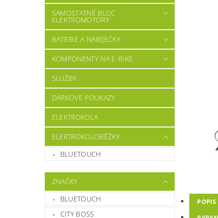
SAMOSTATNÉ BLDC
ELEKTROMOTORY
BATERIE A NABÍJEČKY
KOMPONENTY NA E-BIKE
SLUŽBY
DÁRKOVÉ POUKAZY
ELEKTROKOLA
ELEKTROKOLOBĚŽKY
BLUETOUCH
ZNAČKY
BLUETOUCH
POPIS
CITY BOSS
PARAM