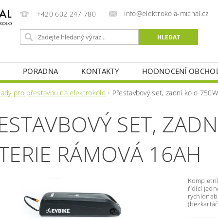
info@elektrokola-michal.cz
+420 602 247 780
PORADNA
KONTAKTY
HODNOCENÍ OBCHO
Sady pro přestavbu na elektrokolo
Přestavbový set, zadní kolo 750W
ESTAVBOVÝ SET, ZADN
TERIE RÁMOVÁ 16AH
Kompletní
řídící jed
rychlonab
(bezkartá