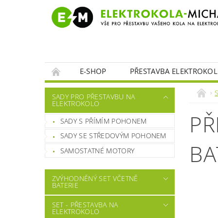
E-SHOP
PŘESTAVBA ELEKTROKOL
SADY PRO PŘESTAVBU NA
ELEKTROKOLO
PŘ
SADY S PŘÍMÍM POHONEM
SADY SE STŘEDOVÝM POHONEM
BA
SAMOSTATNÉ MOTORY
ZVÝHODNĚNÝ SET VČETNĚ
BATERIE
SET - PŘESTAVBA NA
ELEKTROKOLO