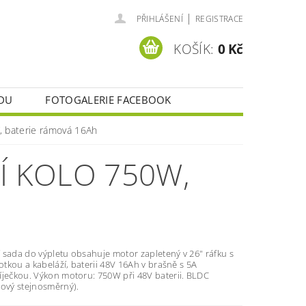
|
PŘIHLÁŠENÍ
REGISTRACE
KOŠÍK:
0 Kč
DU
FOTOGALERIE FACEBOOK
, baterie rámová 16Ah
Í KOLO 750W,
 sada do výpletu obsahuje motor zapletený v 26" ráfku s
notkou a kabeláží, baterii 48V 16Ah v brašně s 5A
íječkou. Výkon motoru: 750W při 48V baterii. BLDC
čový stejnosměrný).