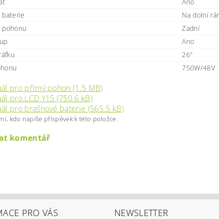
at
Ano
 baterie
Na dolní r
í pohonu
Zadní
tup
Ano
ráfku
26"
ohonu
750W/48V
ál pro přímý pohon (1.5 MB)
ál pro LCD Y15 (750.6 kB)
ál pro brašnové baterie (565.5 kB)
ní, kdo napíše příspěvek k této položce.
dat komentář
MACE PRO VÁS
NEWSLETTER