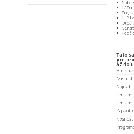
Nabíj
LCD di
Progra
L+P b
Otočn
Centrá
Pedálo
Tato s
pro pr
až do 
Hmotnos
Asistent
Dojezd
Hmotnost
Hmotnos
Kapacita
Nosnost 
Program