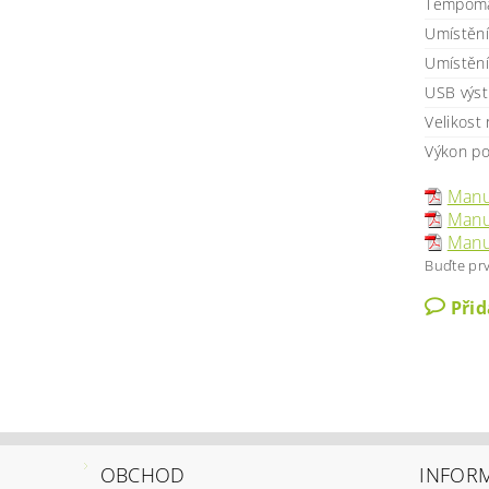
Tempom
Umístění
Umístěn
USB výs
Velikost 
Výkon p
Manu
Manu
Manu
Buďte prv
Při
OBCHOD
INFOR