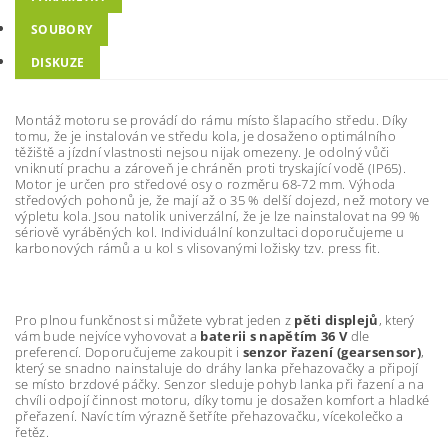
SOUBORY
DISKUZE
Montáž motoru se provádí do rámu místo šlapacího středu. Díky
tomu, že je instalován ve středu kola, je dosaženo optimálního
těžiště a jízdní vlastnosti nejsou nijak omezeny. Je odolný vůči
vniknutí prachu a zároveň je chráněn proti tryskající vodě (IP65).
Motor je určen pro středové osy o rozměru 68-72 mm. Výhoda
středových pohonů je, že mají až o 35 % delší dojezd, než motory ve
výpletu kola. Jsou natolik univerzální, že je lze nainstalovat na 99 %
sériově vyráběných kol.
Individuální konzultaci doporučujeme u
karbonových rámů a u kol s vlisovanými ložisky tzv. press fit.
Pro plnou funkčnost si můžete vybrat jeden z
pěti displejů
, který
vám bude nejvíce vyhovovat a
baterii s napětím 36 V
dle
preferencí. Doporučujeme zakoupit i
senzor řazení (gearsensor)
,
který se snadno nainstaluje do dráhy lanka přehazovačky a připojí
se místo brzdové páčky. Senzor sleduje pohyb lanka při řazení a na
chvíli odpojí činnost motoru, díky tomu je dosažen komfort a hladké
přeřazení. Navíc tím výrazně šetříte přehazovačku, vícekolečko a
řetěz.