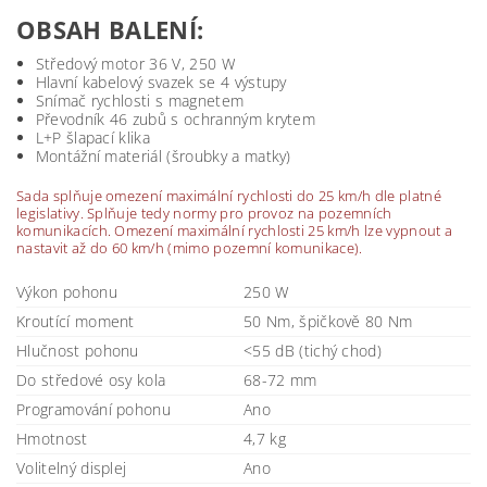
OBSAH BALENÍ:
Středový motor 36 V, 250 W
Hlavní kabelový svazek se 4 výstupy
Snímač rychlosti s magnetem
Převodník 46 zubů s ochranným krytem
L+P šlapací klika
Montážní materiál (šroubky a matky)
Sada splňuje omezení maximální rychlosti do 25 km/h dle platné
legislativy. Splňuje tedy normy pro provoz na pozemních
komunikacích. Omezení maximální rychlosti 25 km/h lze vypnout a
nastavit až do 60 km/h (mimo pozemní komunikace).
Výkon pohonu
250 W
Kroutící moment
50 Nm, špičkově 80 Nm
Hlučnost pohonu
<55 dB (tichý chod)
Do středové osy kola
68-72 mm
Programování pohonu
Ano
Hmotnost
4,7 kg
Volitelný displej
Ano