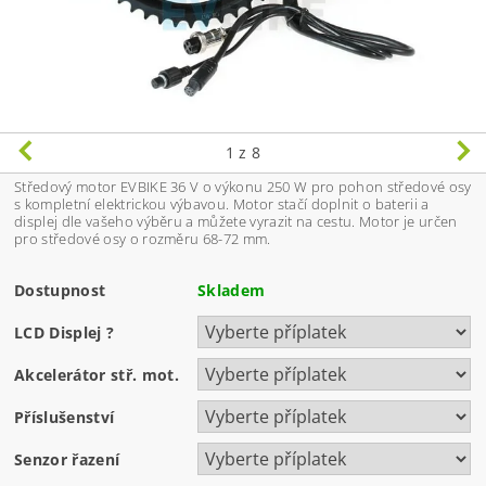
1
z 8
Středový motor EVBIKE 36 V o výkonu 250 W pro pohon středové osy
s kompletní elektrickou výbavou. Motor stačí doplnit o baterii a
displej dle vašeho výběru a můžete vyrazit na cestu. Motor je určen
pro středové osy o rozměru 68-72 mm.
Dostupnost
Skladem
LCD Displej
?
Akcelerátor stř. mot.
Příslušenství
Senzor řazení