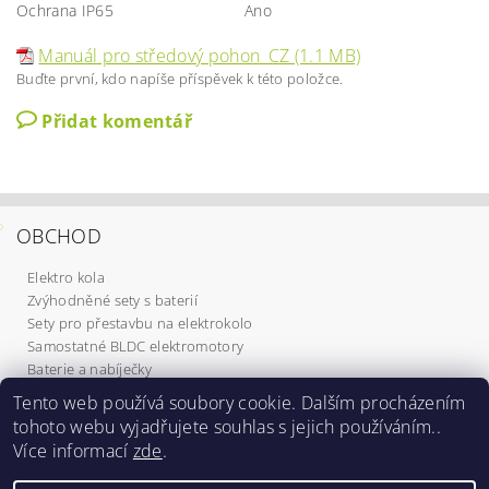
Ochrana IP65
Ano
Manuál pro středový pohon_CZ (1.1 MB)
Buďte první, kdo napíše příspěvek k této položce.
Přidat komentář
OBCHOD
Elektro kola
Zvýhodněné sety s baterií
Sety pro přestavbu na elektrokolo
Samostatné BLDC elektromotory
Baterie a nabíječky
Komponenty
Tento web používá soubory cookie. Dalším procházením
Elektrokoloběžky
tohoto webu vyjadřujete souhlas s jejich používáním..
Služby
Více informací
zde
.
Dárkové poukazy