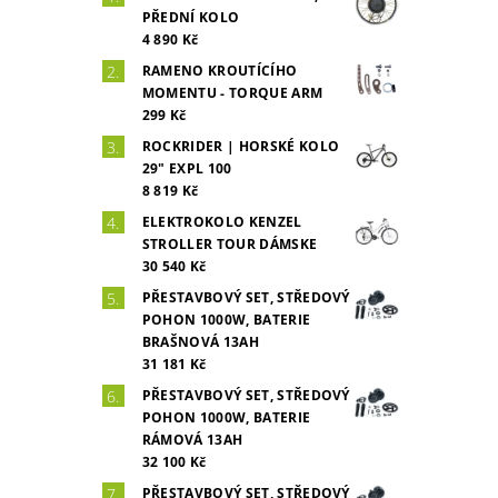
PŘEDNÍ KOLO
4 890 Kč
RAMENO KROUTÍCÍHO
MOMENTU - TORQUE ARM
299 Kč
ROCKRIDER | HORSKÉ KOLO
29" EXPL 100
8 819 Kč
ELEKTROKOLO KENZEL
STROLLER TOUR DÁMSKE
30 540 Kč
PŘESTAVBOVÝ SET, STŘEDOVÝ
POHON 1000W, BATERIE
BRAŠNOVÁ 13AH
31 181 Kč
PŘESTAVBOVÝ SET, STŘEDOVÝ
POHON 1000W, BATERIE
RÁMOVÁ 13AH
32 100 Kč
PŘESTAVBOVÝ SET, STŘEDOVÝ