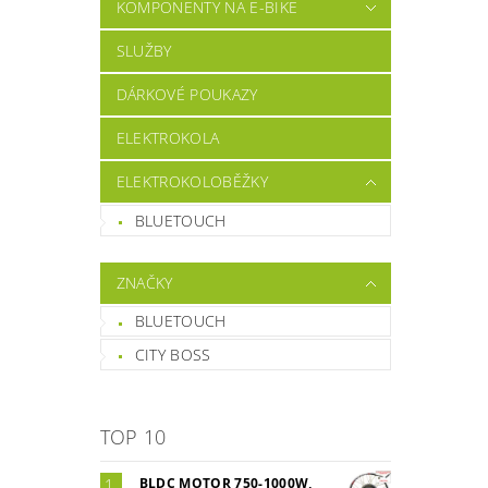
KOMPONENTY NA E-BIKE
SLUŽBY
DÁRKOVÉ POUKAZY
ELEKTROKOLA
ELEKTROKOLOBĚŽKY
BLUETOUCH
ZNAČKY
BLUETOUCH
CITY BOSS
TOP 10
BLDC MOTOR 750-1000W,