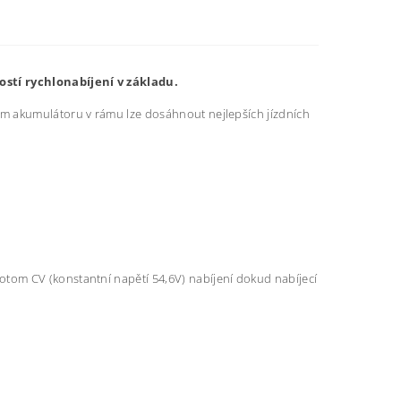
stí rychlonabíjení v základu.
m akumulátoru v rámu lze dosáhnout nejlepších jízdních
otom CV (konstantní napětí 54,6V) nabíjení dokud nabíjecí