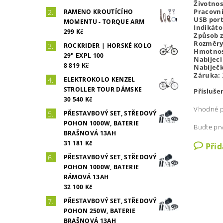
Životnos
Pracovní
RAMENO KROUTÍCÍHO
USB por
MOMENTU - TORQUE ARM
Indikáto
299 Kč
Způsob 
Rozměry 
ROCKRIDER | HORSKÉ KOLO
Hmotnos
29" EXPL 100
Nabíjecí
8 819 Kč
Nabíječ
Záruka:
ELEKTROKOLO KENZEL
STROLLER TOUR DÁMSKE
Přísluše
30 540 Kč
Vhodné p
PŘESTAVBOVÝ SET, STŘEDOVÝ
POHON 1000W, BATERIE
Buďte prv
BRAŠNOVÁ 13AH
31 181 Kč
Při
PŘESTAVBOVÝ SET, STŘEDOVÝ
POHON 1000W, BATERIE
RÁMOVÁ 13AH
32 100 Kč
PŘESTAVBOVÝ SET, STŘEDOVÝ
POHON 250W, BATERIE
BRAŠNOVÁ 13AH