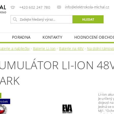
info@elektrokola-michal.cz
+420 602 247 780
PORADNA
KONTAKTY
HODNOCENÍ OBCHO
aterie a nabíječky
Baterie Li-Ion
Baterie na 48V
Na dolní rámovo
UMULÁTOR LI-ION 48V,
ARK
Li-ion ak
Je určený 
ýrobek
dojezd na
Jedná se 
MJ1. "Ochr