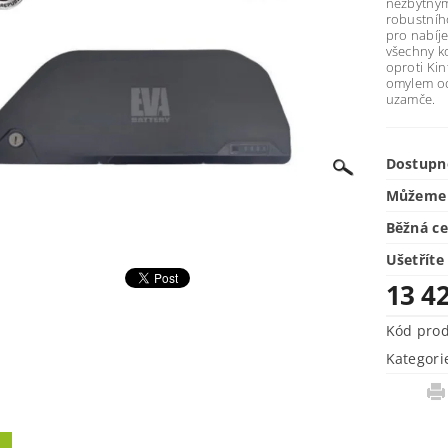
nezbytným
robustníh
pro nabíje
všechny k
oproti Kin
omylem od
uzamče.
Dostupn
Můžeme 
Běžná c
Ušetříte
13 4
Kód pro
Kategori