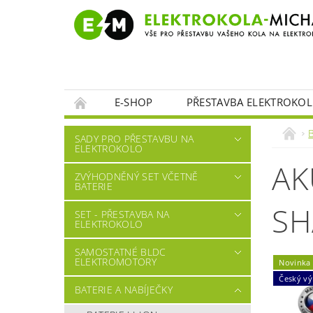
E-SHOP
PŘESTAVBA ELEKTROKOL
B
SADY PRO PŘESTAVBU NA
ELEKTROKOLO
AK
ZVÝHODNĚNÝ SET VČETNĚ
BATERIE
SH
SET - PŘESTAVBA NA
ELEKTROKOLO
SAMOSTATNÉ BLDC
ELEKTROMOTORY
Novinka
Český v
BATERIE A NABÍJEČKY