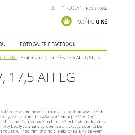
|
PŘIHLÁŠENÍ
REGISTRACE
KOŠÍK:
0 Kč
DU
FOTOGALERIE FACEBOOK
u trubku
Akumulátor Li-ion 48V, 17,5 Ah LG Shark
 17,5 AH LG
umulátor do rámu pro elektrokola s kapacitou 48V/17,5Ah.
pro ty, kdo požadují i u 48V systémů nejdelší možný
 jedno nabití při kompaktních rozměrech baterie do rámu.
o nový box typu Shark, vyroben ze značkových článků LG
anou ruku" nad nimi drží řídící elektronika BMS se všemi