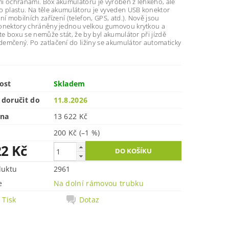
i ochranami. Box akumulátoru je vyroben z lehkého, ale
o plastu. Na těle akumulátoru je vyveden USB konektor
ní mobilních zařízení (telefon, GPS, atd.). Nově jsou
onektory chráněny jednou velkou gumovou krytkou a
te boxu se nemůže stát, že by byl akumulátor při jízdě
emčený. Po zatlačení do ližiny se akumulátor automaticky
ost
Skladem
doručit do
11.8.2026
ena
13 622 Kč
200 Kč
(–1 %)
22 Kč
duktu
2961
e
Na dolní rámovou trubku
Tisk
Dotaz