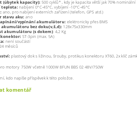
t (úbytek kapacity):
500 cyklů* , kdy je kapacita větší jak 70% nominální
 teplota:
nabíjení 0°C-45°C, vybíjení -10°C-45°C
t:
ano, pro nabíjení externích zařízení (telefon, GPS atd.)
r stavu aku:
ano
zapínání/vypínání akumulátoru:
elektronicky přes BMS
akumulátoru bez doku(v,š,d):
128x75x330mm
t akumulátoru (s dokem)
: 4,2 Kg
 konektor:
ST-3pin (max. 5A)
ka:
není součástí
24 měsíců
nství:
plastový dok s ližinou, šrouby, protikus konektoru XT60, 2x klíč zá
ro motory 750W včetně 1000W 8FUN BBS 02 48V/750W
ní, kdo napíše příspěvek k této položce.
dat komentář