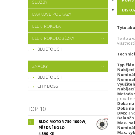
POPIS
SLUŽBY
DISKU
DÁRKOVÉ POUKAZY
ELEKTROKOLA
Tyto aku
ELEKTROKOLOBĚŽKY
Tento aku
vlastností
BLUETOUCH
Technic
Typ člá
ZNAČKY
Nabíjecí
Nominál
BLUETOUCH
Nominál
Využitel
CITY BOSS
Nabíjecí
Metoda s
proud nek
Doba nab
TOP 10
Doba na
BMS:
ano
Balančn
BLDC MOTOR 750-1000W,
Max. nab
Nomináln
PŘEDNÍ KOLO
Max. vyb
4 890 Kč