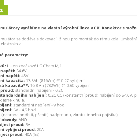
ZE
mulátory vyrábíme na vlastní výrobní lince v ČR! Konektor s možno
mulátor se dodáva s dokovací ližinou pro montáž do rámu kola. Umístění
 elektrokola.
ké parametry:
nků:
Li-ion značkové LG Chem MJ1
 napětí:
54,6V
ní napětí:
48V
ní kapacita:
17,5Ah (816Wh) @ 0.2C vybíjení
ná kapacita**:
16,8 Ah (782Wh) @ 0.5C vybíjení
 proud:
standardní nabíjení - 0,2C
tandardního nabíjení:
0,2C CC (konstantní proud) nabíjení do 54,6V, p
lesne k nule.
íjení:
standardní nabíjení - 9 hod.
bíjení:
5A - 4,5 hod.
 (ochrana podbití, přebití, nadproudu, zkratu, tepelná pojistka)
í obvody:
ANO
íjecí proud:
5A
í vybíjecí proud:
20A
íjecí proud:
40A (5s)