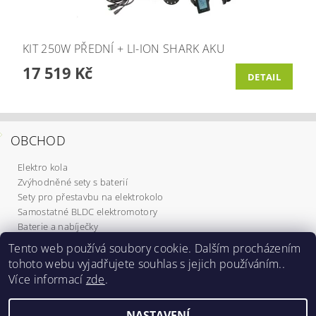
KIT 250W PŘEDNÍ + LI-ION SHARK AKU
17 519 Kč
DETAIL
OBCHOD
Elektro kola
Zvýhodněné sety s baterií
Sety pro přestavbu na elektrokolo
Samostatné BLDC elektromotory
Baterie a nabíječky
Komponenty
Tento web používá soubory cookie. Dalším procházením
Elektrokoloběžky
tohoto webu vyjadřujete souhlas s jejich používáním..
Služby
Více informací
zde
.
Dárkové poukazy
NASTAVENÍ