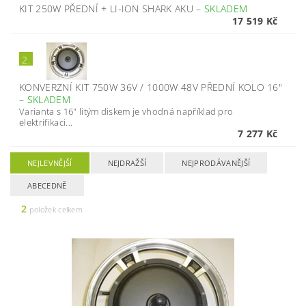
KIT 250W PŘEDNÍ + LI-ION SHARK AKU
–
SKLADEM
17 519 Kč
2.
KONVERZNÍ KIT 750W 36V / 1000W 48V PŘEDNÍ KOLO 16"
–
SKLADEM
Varianta s 16" litým diskem je vhodná například pro
elektrifikaci...
7 277 Kč
NEJLEVNĚJŠÍ
NEJDRAŽŠÍ
NEJPRODÁVANĚJŠÍ
ABECEDNĚ
2
položek celkem