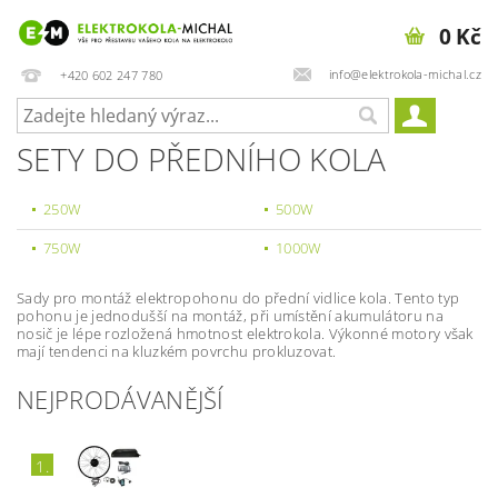
0 Kč
info@elektrokola-michal.cz
+420 602 247 780
SETY DO PŘEDNÍHO KOLA
250W
500W
750W
1000W
Sady pro montáž elektropohonu do přední vidlice kola. Tento typ
pohonu je jednodušší na montáž, při umístění akumulátoru na
nosič je lépe rozložená hmotnost elektrokola. Výkonné motory však
mají tendenci na kluzkém povrchu prokluzovat.
NEJPRODÁVANĚJŠÍ
1.