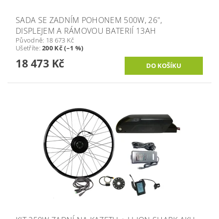
SADA SE ZADNÍM POHONEM 500W, 26",
DISPLEJEM A RÁMOVOU BATERIÍ 13AH
Původně:
18 673 Kč
Ušetříte
:
200 Kč (–1 %)
18 473 Kč