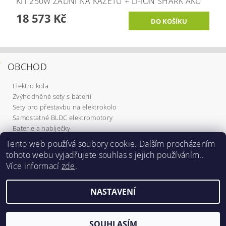
KIT 250W ZADNÍ NA KAZETU + LI-ION SHARK AKU
18 573 Kč
OBCHOD
Elektro kola
Zvýhodněné sety s baterií
Sety pro přestavbu na elektrokolo
Samostatné BLDC elektromotory
Baterie a nabíječky
Komponenty
Tento web používá soubory cookie. Dalším procházením
Elektrokoloběžky
tohoto webu vyjadřujete souhlas s jejich používáním..
Služby
Více informací
zde
.
Dárkové poukazy
NASTAVENÍ
2026 ©
Elektrokola Michal
, všechna práva vyhrazena
Vytvořil Shoptet
SOUHLASÍM