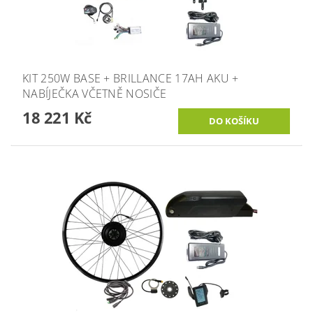
KIT 250W BASE + BRILLANCE 17AH AKU +
NABÍJEČKA VČETNĚ NOSIČE
18 221 Kč