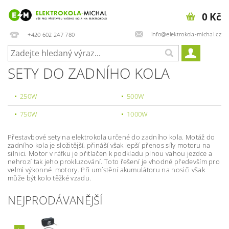
0 Kč
info@elektrokola-michal.cz
+420 602 247 780
SETY DO ZADNÍHO KOLA
250W
500W
750W
1000W
Přestavbové sety na elektrokola určené do zadního kola. Motáž do
zadního kola je složitější, přináší však lepší přenos síly motoru na
silnici. Motor v ráfku je přitlačen k podkladu plnou vahou jezdce a
nehrozí tak jeho prokluzování. Toto řešení je vhodné především pro
velmi výkonné motory. Při umístění akumulátoru na nosiči však
může být kolo těžké vzadu.
NEJPRODÁVANĚJŠÍ