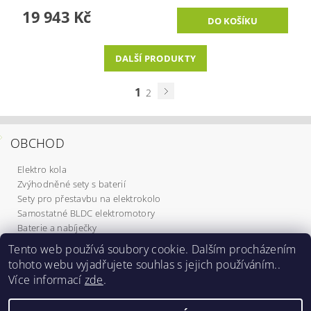
19 943 Kč
DALŠÍ PRODUKTY
1
2
OBCHOD
Elektro kola
Zvýhodněné sety s baterií
Sety pro přestavbu na elektrokolo
Samostatné BLDC elektromotory
Baterie a nabíječky
Komponenty
Tento web používá soubory cookie. Dalším procházením
Elektrokoloběžky
tohoto webu vyjadřujete souhlas s jejich používáním..
Služby
Více informací
zde
.
Dárkové poukazy