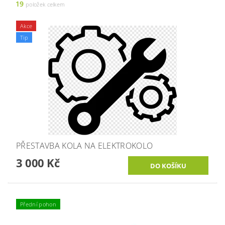
19
položek celkem
Akce
Tip
PŘESTAVBA KOLA NA ELEKTROKOLO
3 000 Kč
Přední pohon