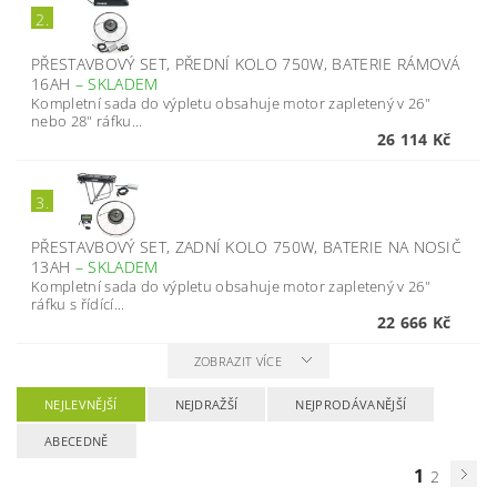
2.
PŘESTAVBOVÝ SET, PŘEDNÍ KOLO 750W, BATERIE RÁMOVÁ
16AH
–
SKLADEM
Kompletní sada do výpletu obsahuje motor zapletený v 26"
nebo 28" ráfku...
26 114 Kč
3.
PŘESTAVBOVÝ SET, ZADNÍ KOLO 750W, BATERIE NA NOSIČ
13AH
–
SKLADEM
Kompletní sada do výpletu obsahuje motor zapletený v 26"
ráfku s řídící...
22 666 Kč
ZOBRAZIT VÍCE
NEJLEVNĚJŠÍ
NEJDRAŽŠÍ
NEJPRODÁVANĚJŠÍ
ABECEDNĚ
1
2