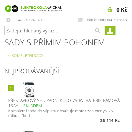
0 Kč
info@elektrokola-michal.cz
+420 602 247 780
SADY S PŘÍMÍM POHONEM
KOMPLETNÍ SADY
NEJPRODÁVANĚJŠÍ
1.
PŘESTAVBOVÝ SET, ZADNÍ KOLO 750W, BATERIE RÁMOVÁ
16AH
–
SKLADEM
Kompletní sada do výpletu obsahuje motor zapletený v 26"
ráfku s řídící...
26 114 Kč