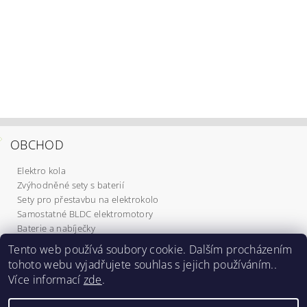
OBCHOD
Elektro kola
Zvýhodněné sety s baterií
Sety pro přestavbu na elektrokolo
Samostatné BLDC elektromotory
Baterie a nabíječky
Komponenty
Tento web používá soubory cookie. Dalším procházením
Elektrokoloběžky
tohoto webu vyjadřujete souhlas s jejich používáním..
Služby
Více informací
zde
.
Dárkové poukazy