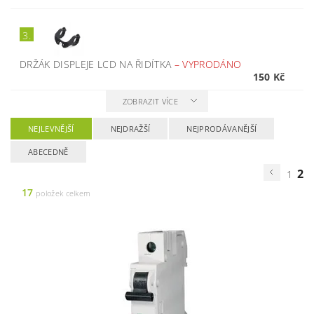
3.
DRŽÁK DISPLEJE LCD NA ŘIDÍTKA
–
VYPRODÁNO
150 Kč
ZOBRAZIT VÍCE
NEJLEVNĚJŠÍ
NEJDRAŽŠÍ
NEJPRODÁVANĚJŠÍ
ABECEDNĚ
2
1
17
položek celkem