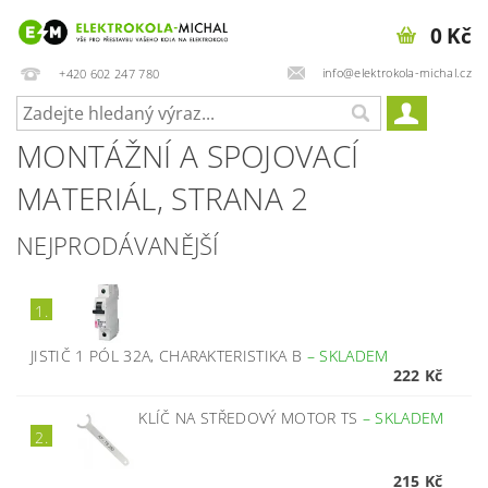
0 Kč
info@elektrokola-michal.cz
+420 602 247 780
MONTÁŽNÍ A SPOJOVACÍ
MATERIÁL
, STRANA 2
NEJPRODÁVANĚJŠÍ
1.
JISTIČ 1 PÓL 32A, CHARAKTERISTIKA B
–
SKLADEM
222 Kč
KLÍČ NA STŘEDOVÝ MOTOR TS
–
SKLADEM
2.
215 Kč