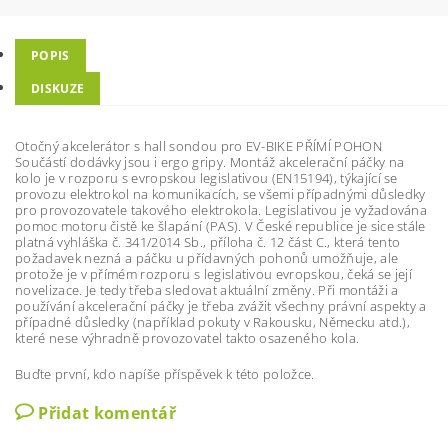
POPIS
DISKUZE
Otočný akcelerátor s hall sondou pro EV-BIKE PŘÍMÍ POHON
Součástí dodávky jsou i ergo gripy. Montáž akcelerační páčky na
kolo je v rozporu s evropskou legislativou (EN15194), týkající se
provozu elektrokol na komunikacích, se všemi případnými důsledky
pro provozovatele takového elektrokola. Legislativou je vyžadována
pomoc motoru čistě ke šlapání (PAS). V České republice je sice stále
platná vyhláška č. 341/2014 Sb., příloha č. 12 část C., která tento
požadavek nezná a páčku u přídavných pohonů umožňuje, ale
protože je v přímém rozporu s legislativou evropskou, čeká se její
novelizace. Je tedy třeba sledovat aktuální změny. Při montáži a
používání akcelerační páčky je třeba zvážit všechny právní aspekty a
případné důsledky (například pokuty v Rakousku, Německu atd.),
které nese výhradně provozovatel takto osazeného kola.
Buďte první, kdo napíše příspěvek k této položce.
Přidat komentář