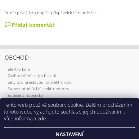
Buďte první, kdo napíše příspěvek k této položce.
Přidat komentář
OBCHOD
Elektro kola
Zvýhodněné sety s baterií
Sety pro přestavbu na elektrokolo
Samostatné BLDC elektromotory
Baterie a nabíječky
Komponenty
Tento web používá soubory cookie. Dalším procházením
Elektrokoloběžky
tohoto webu vyjadřujete souhlas s jejich používáním..
Služby
Více informací
zde
.
Dárkové poukazy
NASTAVENÍ
2026 ©
Elektrokola Michal
, všechna práva vyhrazena