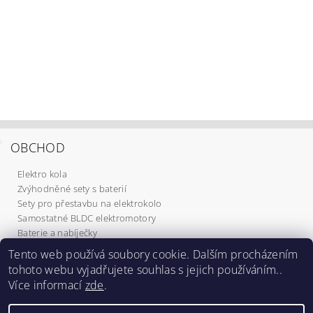
OBCHOD
Elektro kola
Zvýhodněné sety s baterií
Sety pro přestavbu na elektrokolo
Samostatné BLDC elektromotory
Baterie a nabíječky
Komponenty
Tento web používá soubory cookie. Dalším procházením
Elektrokoloběžky
tohoto webu vyjadřujete souhlas s jejich používáním..
Služby
Více informací
zde
.
Dárkové poukazy