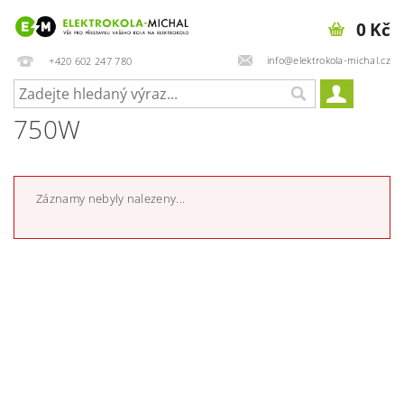
0 Kč
info@elektrokola-michal.cz
+420 602 247 780
750W
Záznamy nebyly nalezeny...