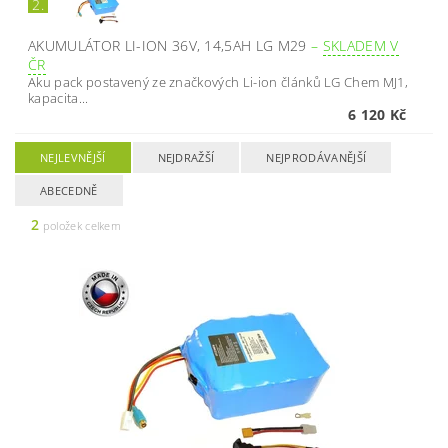
2.
AKUMULÁTOR LI-ION 36V, 14,5AH LG M29
–
SKLADEM V
ČR
Aku pack postavený ze značkových Li-ion článků LG Chem MJ1,
kapacita...
6 120 Kč
NEJLEVNĚJŠÍ
NEJDRAŽŠÍ
NEJPRODÁVANĚJŠÍ
ABECEDNĚ
2
položek celkem