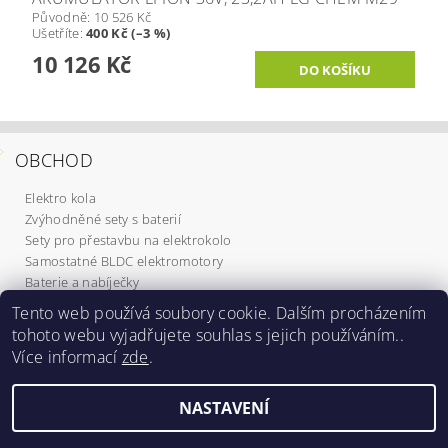
Původně:
10 526 Kč
Ušetříte
:
400 Kč (–3 %)
10 126 Kč
OBCHOD
Elektro kola
Zvýhodněné sety s baterií
Sety pro přestavbu na elektrokolo
Samostatné BLDC elektromotory
Baterie a nabíječky
Komponenty
Tento web používá soubory cookie. Dalším procházením
Elektrokoloběžky
tohoto webu vyjadřujete souhlas s jejich používáním..
Služby
Více informací
zde
.
Dárkové poukazy
NASTAVENÍ
2026 ©
Elektrokola Michal
, všechna práva vyhrazena