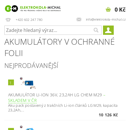
0 Kč
info@elektrokola-michal.cz
+420 602 247 780
AKUMULÁTORY V OCHRANNÉ
FOLII
NEJPRODÁVANĚJŠÍ
1.
AKUMULÁTOR LI-ION 36V, 23,2AH LG CHEM M29
–
SKLADEM V ČR
Aku pack postavený z trakčních Li-ion článků LG M29, kapacita
23,2Ah,...
10 126 Kč