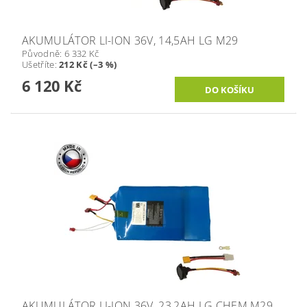
AKUMULÁTOR LI-ION 36V, 14,5AH LG M29
Původně:
6 332 Kč
Ušetříte
:
212 Kč (–3 %)
6 120 Kč
AKUMULÁTOR LI-ION 36V, 23,2AH LG CHEM M29